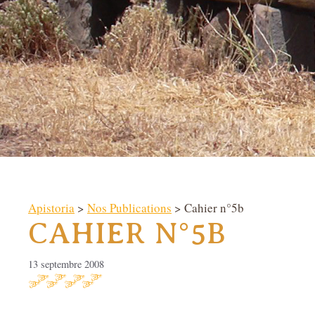
Apistoria
>
Nos Publications
> Cahier n°5b
CAHIER N°5B
13 septembre 2008