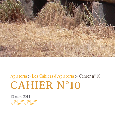
Apistoria
>
Les Cahiers d'Apistoria
> Cahier n°10
CAHIER N°10
13 mars 2011