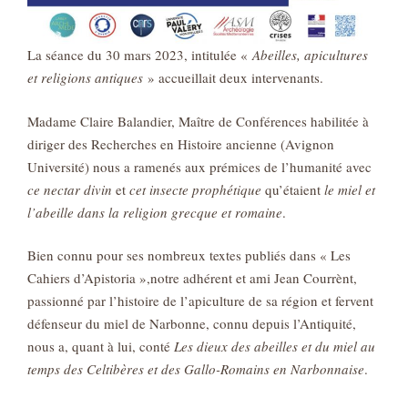
La séance du 30 mars 2023, intitulée «
Abeilles, apicultures
et religions
antiques
» accueillait deux intervenants.
Madame Claire Balandier, Maître de Conférences habilitée à
diriger des Recherches en Histoire ancienne (Avignon
Université) nous a ramenés aux prémices de l’humanité avec
ce nectar divin
et
cet insecte prophétique
qu’étaient
le miel et
l’abeille dans la religion grecque et romaine
.
Bien connu pour ses nombreux textes publiés dans « Les
Cahiers d’Apistoria »,notre adhérent et ami Jean Courrènt,
passionné par l’histoire de l’apiculture de sa région et fervent
défenseur du miel de Narbonne, connu depuis l’Antiquité,
nous a, quant à lui, conté
Les
dieux des abeilles et du miel au
temps des Celtibères et des Gallo-Romains en
Narbonnaise
.